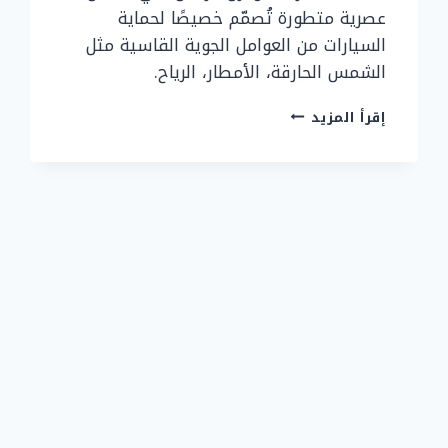
عصرية متطورة تُصمّم خصيصًا لحماية
السيارات من العوامل الجوية القاسية مثل
الشمس الحارقة، الأمطار، الرياح.
مظلات
إقرأ المزيد
سيارات
مودرن
في
الرياض
بتصاميم
حديثة
وعصرية
2025