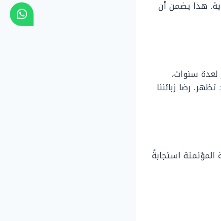
وية. هذا يضمن أن
 لعدة سنوات،
ظهر. رضا زبائننا
المؤتمتة استجابةً