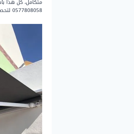
متكامل، كل هذا بأس
0577808058 لتحصل على أفضل الحلول التي تجمع بين الراحة والأناقة والمتانة!