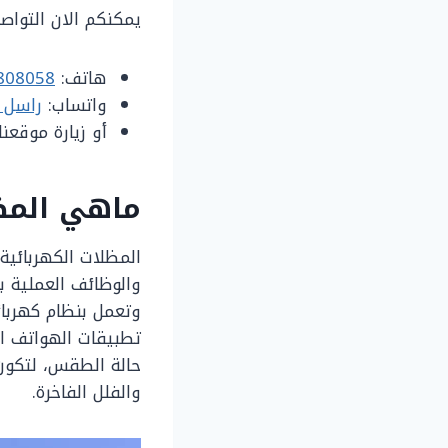
يمكنكم الان التواصل
هاتف:
808058
واتساب:
راسل 
أو زيارة موقعن
ماهي المظل
المظلات الكهربائية
والوظائف العملية 
وتعمل بنظام كهربائ
تطبيقات الهواتف ال
حالة الطقس، لتكون ح
والفلل الفاخرة.