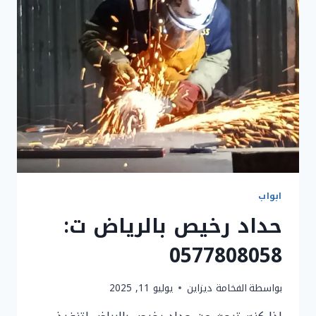
مظلات
وسواتر
في
الرياض
ابواب
حداد رخيص بالرياض ت:
0577808058
بواسطة
الفخامة ديزاين
يوليو 11, 2025