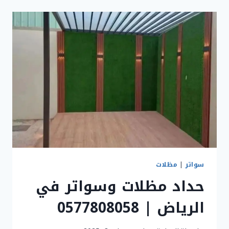
الرياض
|
خدمات
مظلات
وسواتر
الرياض
سواتر
|
مظلات
حداد مظلات وسواتر في
الرياض | 0577808058