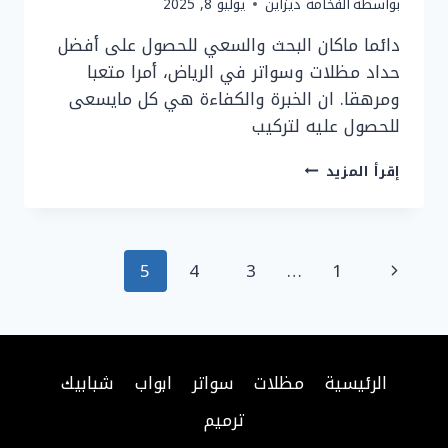
بواسطة
الفخامة ديزاين
يوليو 8, 2025
دائما ماكان البحث والسعي للحصول على أفضل
حداد مظلات وسواتر في الرياض، أمرا متعبا
ومرهقا. ان الخبرة والكفاءة هي كل مايسعى
للحصول عليه لتركيب
حداد
إقرأ المزيد
مظلات
وسواتر
في
الرياض
تنقل
الصفحة
5
4
3
…
1
|
0577808058
الصفحة
السابقة
الرئيسية
مظلات
سواتر
ابواب
شبابيك
ترميم