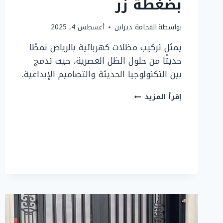
بضغطة زر
بواسطة
الفخامة ديزاين
أغسطس 4, 2025
يمثل تركيب مظلات كهربائية بالرياض نمطًا
حديثًا من حلول الظل العصرية، حيث تدمج
بين التكنولوجيا الحديثة والتصاميم الإبداعية.
تركيب
إقرأ المزيد
مظلات
كهربائية
بالرياض
|
راحة
وأناقة
بضغطة
زر