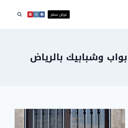
عرض سعر
واب وشبابيك بالرياض