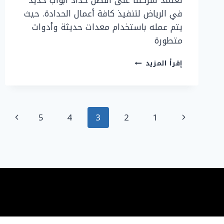
تعتمد شركتنا على أفضل حداد ابواب حديد
في الرياض لتنفيذ كافة أعمال الحدادة. حيث
يتم عمله باستخدام معدات حديثة وأدوات
متطورة
حداد
إقرأ المزيد
ابواب
حديد
في
الرياض
تنقل
ورشة
الصفحة
الصفح
5
4
3
2
1
حداد
الصفحة
السابقة
التالية
ابواب
وشبابيك