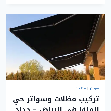
قماش
في
الرياض
ت:
0577808058
سواتر
|
مظلات
تركيب مظلات وسواتر حي
الملقا في الرياض – حداد